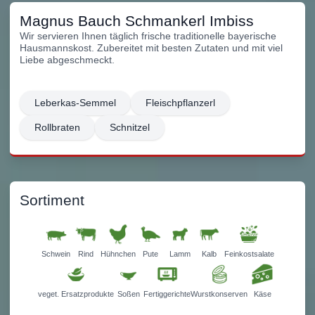
Magnus Bauch Schmankerl Imbiss
Wir servieren Ihnen täglich frische traditionelle bayerische
Hausmannskost. Zubereitet mit besten Zutaten und mit viel
Liebe abgeschmeckt.
Leberkas-Semmel
Fleischpflanzerl
Rollbraten
Schnitzel
Sortiment
Schwein
Rind
Hühnchen
Pute
Lamm
Kalb
Feinkostsalate
veget. Ersatzprodukte
Soßen
Fertiggerichte
Wurstkonserven
Käse