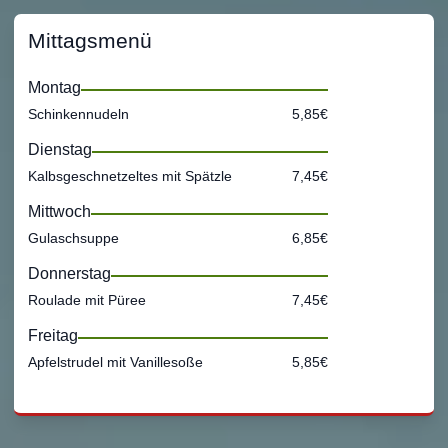
Mittagsmenü
Montag
Schinkennudeln
5,85€
Dienstag
Kalbsgeschnetzeltes mit Spätzle
7,45€
Mittwoch
Gulaschsuppe
6,85€
Donnerstag
Roulade mit Püree
7,45€
Freitag
Apfelstrudel mit Vanillesoße
5,85€