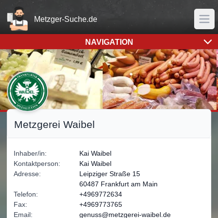
Home
Metzger-Suche.de
Men
NAVIGATION
Sämtliche Bilder- und Logorechte liegen bei der Metzgerei
Metzgerei Waibel
Inhaber/in:
Kai
Waibel
Kontaktperson:
Kai
Waibel
Adresse:
Leipziger Straße 15
60487 Frankfurt am Main
Telefon:
+4969772634
Fax:
+4969773765
Email:
genuss@metzgerei-waibel.de