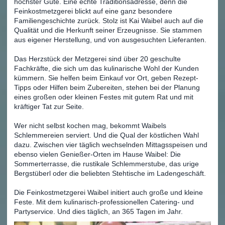
höchster Güte. Eine echte Traditionsadresse, denn die
Feinkostmetzgerei blickt auf eine ganz besondere
Familiengeschichte zurück. Stolz ist Kai Waibel auch auf die
Qualität und die Herkunft seiner Erzeugnisse. Sie stammen
aus eigener Herstellung, und von ausgesuchten Lieferanten.
Das Herzstück der Metzgerei sind über 20 geschulte
Fachkräfte, die sich um das kulinarische Wohl der Kunden
kümmern. Sie helfen beim Einkauf vor Ort, geben Rezept-
Tipps oder Hilfen beim Zubereiten, stehen bei der Planung
eines großen oder kleinen Festes mit gutem Rat und mit
kräftiger Tat zur Seite.
Wer nicht selbst kochen mag, bekommt Waibels
Schlemmereien serviert. Und die Qual der köstlichen Wahl
dazu. Zwischen vier täglich wechselnden Mittagsspeisen und
ebenso vielen Genießer-Orten im Hause Waibel: Die
Sommerterrasse, die rustikale Schlemmerstube, das urige
Bergstüberl oder die beliebten Stehtische im Ladengeschäft.
Die Feinkostmetzgerei Waibel initiert auch große und kleine
Feste. Mit dem kulinarisch-professionellen Catering- und
Partyservice. Und dies täglich, an 365 Tagen im Jahr.