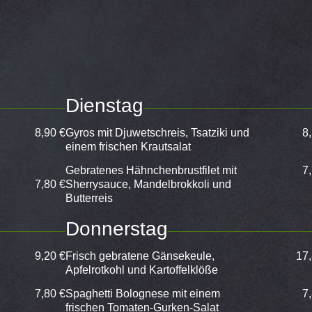
Dienstag
8,90 €
Gyros mit Djuwetschreis, Tsatziki und
8
einem frischen Krautsalat
Gebratenes Hähnchenbrustfilet mit
7
7,80 €
Sherrysauce, Mandelbrokkoli und
Butterreis
Donnerstag
9,20 €
Frisch gebratene Gänsekeule,
17,
Apfelrotkohl und Kartoffelklöße
7,80 €
Spaghetti Bolognese mit einem
7
frischen Tomaten-Gurken-Salat