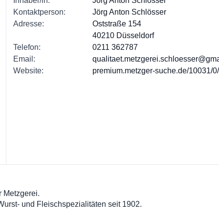
Inhaber/in:
Jörg Anton
Schlösser
Kontaktperson:
Jörg Anton
Schlösser
Adresse:
Oststraße 154
40210 Düsseldorf
Telefon:
0211 362787
Email:
qualitaet.metzgerei.schloesser@gm
Website:
premium.metzger-suche.de/10031/0
r Metzgerei.
rst- und Fleischspezialitäten seit 1902.