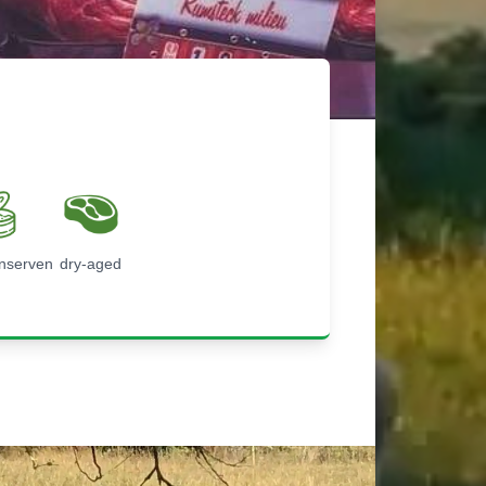
nserven
dry-aged