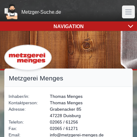
Home
Metzger-Suche.de
Men
NAVIGATION
Sämtliche Bilder- und Logorechte liegen bei der Metzgerei
Metzgerei Menges
Inhaber/in:
Thomas
Menges
Kontaktperson:
Thomas
Menges
Adresse:
Grabenacker 85
47228 Duisburg
Telefon:
02065 / 61256
Fax:
02065 / 61271
Email:
info@metzgerei-menges.de