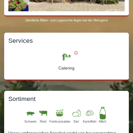
Sämtliche Bilder- und Logorechte liegen bei der Metzgerei
Services
Catering
Sortiment
Schwein
Rind
Feinkostsalate
Eier
Kartoffeln
Milch
Unser umfangreiches Angebot reicht von hausgemachten