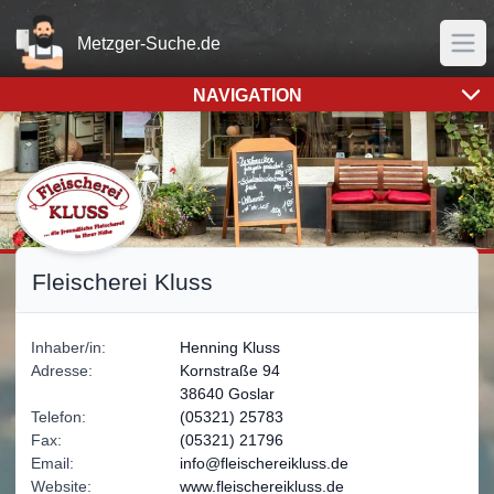
Home
Metzger-Suche.de
Men
NAVIGATION
Sämtliche Bilder- und Logorechte liegen bei der Metzgerei
Fleischerei Kluss
Inhaber/in:
Henning
Kluss
Adresse:
Kornstraße 94
38640 Goslar
Telefon:
(05321) 25783
Fax:
(05321) 21796
Email:
info@fleischereikluss.de
Website:
www.fleischereikluss.de