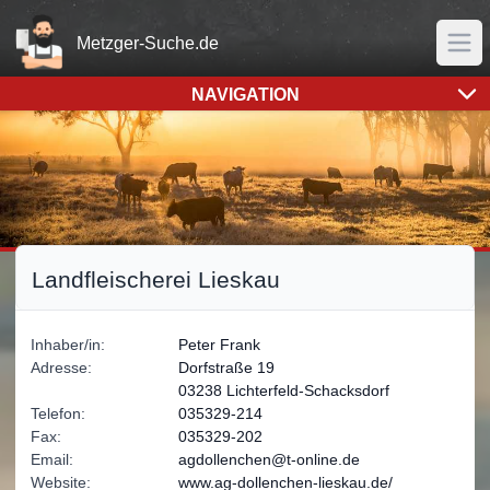
Home
Metzger-Suche.de
Men
NAVIGATION
Sämtliche Bilder- und Logorechte liegen bei der Metzgerei
Landfleischerei Lieskau
Inhaber/in:
Peter
Frank
Adresse:
Dorfstraße 19
03238 Lichterfeld-Schacksdorf
Telefon:
035329-214
Fax:
035329-202
Email:
agdollenchen@t-online.de
Website:
www.ag-dollenchen-lieskau.de/