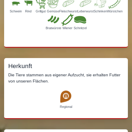
Schwein
Rind
Grillgut
Gemüse
Fleischwurst
Leberwurst
Schinken
Würstchen
Bratwürste
Wiener
Schnitzel
Herkunft
Die Tiere stammen aus eigener Aufzucht, sie erhalten Futter
von unseren Flächen.
Regional