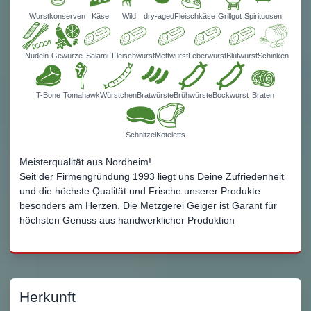
Wurstkonserven
Käse
Wild
dry-aged
Fleischkäse
Grillgut
Spirituosen
Nudeln
Gewürze
Salami
Fleischwurst
Mettwurst
Leberwurst
Blutwurst
Schinken
T-Bone
Tomahawk
Würstchen
Bratwürste
Brühwürste
Bockwurst
Braten
Schnitzel
Koteletts
Meisterqualität aus Nordheim!
Seit der Firmengründung 1993 liegt uns Deine Zufriedenheit
und die höchste Qualität und Frische unserer Produkte
besonders am Herzen. Die Metzgerei Geiger ist Garant für
höchsten Genuss aus handwerklicher Produktion
Herkunft