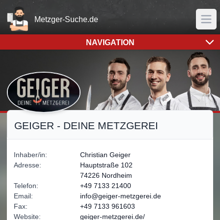
Home
Metzger-Suche.de
Men
NAVIGATION
Sämtliche Bilder- und Logorechte liegen bei der Metzgerei
GEIGER - DEINE METZGEREI
Inhaber/in:
Christian
Geiger
Adresse:
Hauptstraße 102
74226 Nordheim
Telefon:
+49 7133 21400
Email:
info@geiger-metzgerei.de
Fax:
+49 7133 961603
Website:
geiger-metzgerei.de/