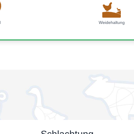
l
Weidehaltung
Schlachtung