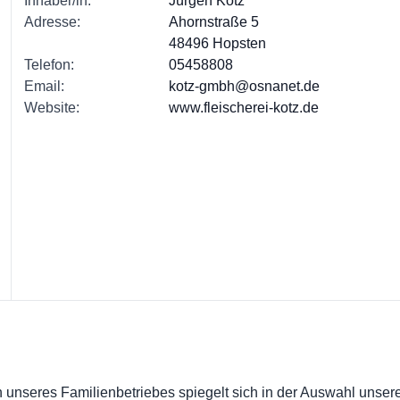
Inhaber/in:
Jürgen
Kotz
Adresse:
Ahornstraße 5
48496 Hopsten
Telefon:
05458808
Email:
kotz-gmbh@osnanet.de
Website:
www.fleischerei-kotz.de
 unseres Familienbetriebes spiegelt sich in der Auswahl unsere