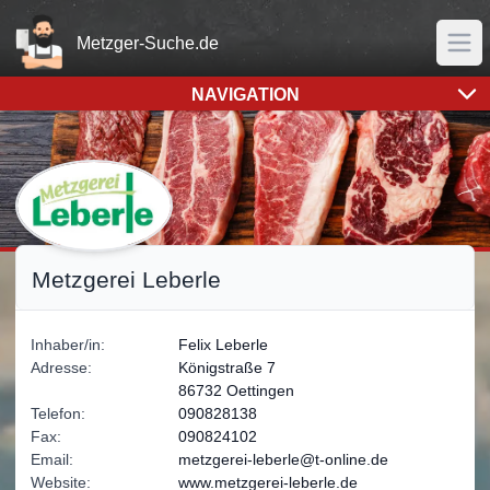
Home
Metzger-Suche.de
Men
NAVIGATION
Sämtliche Bilder- und Logorechte liegen bei der Metzgerei
Metzgerei Leberle
Inhaber/in:
Felix
Leberle
Adresse:
Königstraße 7
86732 Oettingen
Telefon:
090828138
Fax:
090824102
Email:
metzgerei-leberle@t-online.de
Website:
www.metzgerei-leberle.de